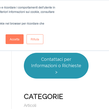
o e ricordare i comportamenti dell'utente in
dies
Cosa facciamo
Blog
Newsletter
Contatti
ulteriori informazioni sui cookie, consultare
ookie nel browser per ricordare che
Accetta
Rifiuta
Contattaci per
Informazioni o Richieste
>
CATEGORIE
Articoli