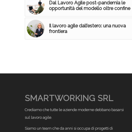
Dal Lavoro Agile post-pandemia le
opportunità del modello oltre confine
Il lavoro agile dall’estero: una nuova
frontiera
SMARTWORKING SRL
Crediamo che tutte le aziende moderne debbano basarsi
sul lavoro agile.
Siamo un team che da anni si occupa di progetti di