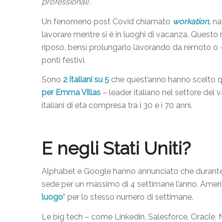
professionali”.
Un fenomeno post Covid chiamato
workation,
na
lavorare mentre si è in luoghi di vacanza. Questo 
riposo, bensì prolungarlo lavorando da remoto o – 
ponti festivi.
Sono
2 italiani su 5
che quest’anno
hanno scelto 
per Emma Villas
– leader italiano nel settore del 
italiani di età compresa tra i 30 e i 70 anni.
E negli Stati Uniti?
Alphabet e Google hanno annunciato che durante i 
sede per un massimo di 4 settimane l’anno, Ameri
luogo
” per lo stesso numero di settimane.
Le big tech – come Linkedin, Salesforce, Oracle, 