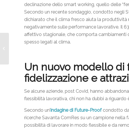
declinazione dello smart working, quello delle “fer
Secondo un recente sondaggio, condotto negli Stati
dichiarato che il clima fresco aiuta la produttivit
negativamente sulle performance lavorative. Il 63% d
affettivo stagionale, che comporta cambiamenti di
Flessibilità e
spesso legati al clima.
Sostenibilità: come
vincere la sfida delle
organizzazioni
Un nuovo modello di f
fidelizzazione e attra
Se alcune aziende, post Covid, hanno abbandonato
flessibilità lavorativa, chi non ha dubbi a riguardo 
Secondo un’
indagine di Future-Proof
condotto da 
ricerche Savanta ComRes su un campione nella fas
possibilità di lavorare in modo flessibile e da r