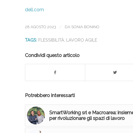
dell.com
/
28 AGOSTO 2023
DA
SONIA BONINO
TAGS:
FLESSIBILITÀ
,
LAVORO AGILE
Condividi questo articolo
Potrebbero interessarti
SmartWorking srl e Macroarea: insiem
per rivoluzionare gli spazi di lavoro