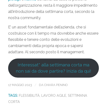
dell’organizzazione, resta il maggiore impedimento
all’introduzione della settimana corta, secondo la
nostra community.
E’ un asset fondamentale dell’azienda, che si
costruisce con il tempo ma dovrebbe anche essere
flessibile e tenere conto delle evoluzioni e
cambiamenti della propria epoca e sapersi
adattare. Al secondo posto il management.
Interessat* alla settimana corta ma
non sai da dove partire? Inizia da qui!
/
17 MAGGIO 2023
DA
CHIARA PENINO
TAGS:
FLESSIBILITÀ
,
LAVORO AGILE
,
SETTIMANA
CORTA