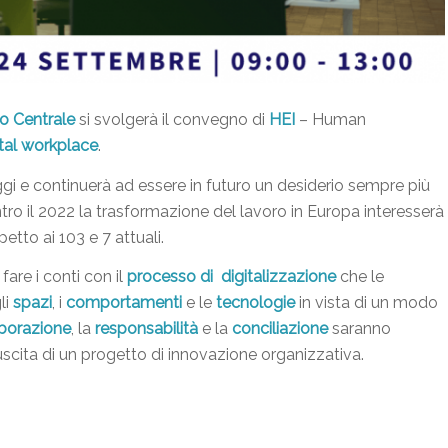
o Centrale
si svolgerà il convegno di
HEI
– Human
tal workplace
.
i e continuerà ad essere in futuro un desiderio sempre più
ntro il 2022 la trasformazione del lavoro in Europa interesserà
spetto ai 103 e 7 attuali.
are i conti con il
processo di digitalizzazione
che le
li
spazi
, i
comportamenti
e le
tecnologie
in vista di un modo
borazione
, la
responsabilità
e la
conciliazione
saranno
uscita di un progetto di innovazione organizzativa.