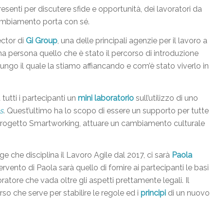
senti per discutere sfide e opportunità, dei lavoratori da
cambiamento porta con sé.
ector di
Gi Group
, una delle principali agenzie per il lavoro a
ima persona quello che è stato il percorso di introduzione
ngo il quale la stiamo affiancando e com’è stato viverlo in
tutti i partecipanti un
mini laboratorio
sull’utilizzo di uno
s
. Quest’ultimo ha lo scopo di essere un supporto per tutte
l progetto Smartworking, attuare un cambiamento culturale
e che disciplina il Lavoro Agile dal 2017, ci sarà
Paola
ervento di Paola sarà quello di fornire ai partecipanti le basi
atore che vada oltre gli aspetti prettamente legali. Il
so che serve per stabilire le regole ed i
principi
di un nuovo