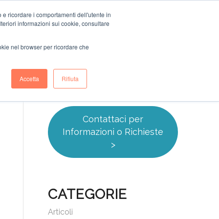
o e ricordare i comportamenti dell'utente in
dies
Cosa facciamo
Blog
Newsletter
Contatti
ulteriori informazioni sui cookie, consultare
ookie nel browser per ricordare che
Accetta
Rifiuta
Contattaci per
Informazioni o Richieste
>
CATEGORIE
Articoli