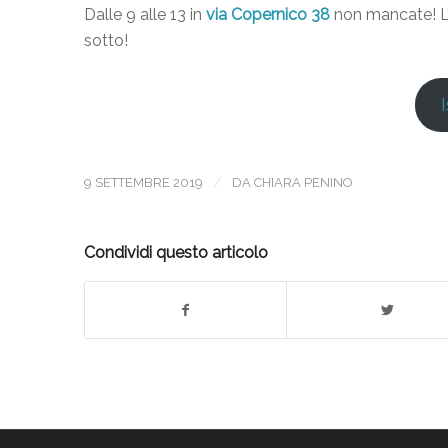
Dalle 9 alle 13 in
via Copernico 38
non mancate! L’i
sotto!
I
/
9 SETTEMBRE 2019
DA
CHIARA PENINO
Condividi questo articolo