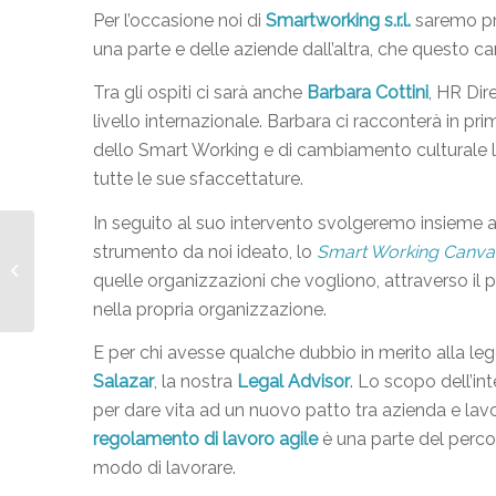
Per l’occasione noi di
Smartworking s.r.l.
saremo pre
una parte e delle aziende dall’altra, che questo 
Tra gli ospiti ci sarà anche
Barbara Cottini
, HR Dir
livello internazionale. Barbara ci racconterà in pr
dello Smart Working e di cambiamento culturale lu
tutte le sue sfaccettature.
In seguito al suo intervento svolgeremo insieme a 
#CONCILIAMO, IL
strumento da noi ideato, lo
Smart Working Canva
BANDO CHE
quelle organizzazioni che vogliono, attraverso i
FAVORISCE LA VITA-
nella propria organizzazione.
LAVORO
E per chi avesse qualche dubbio in merito alla legg
Salazar
, la nostra
Legal Advisor
. Lo scopo dell’int
per dare vita ad un nuovo patto tra azienda e lavor
regolamento di lavoro agile
è una parte del percor
modo di lavorare.