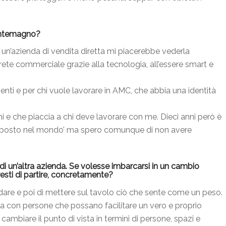
ontemagno?
n’azienda di vendita diretta mi piacerebbe vederla
ete commerciale grazie alla tecnologia, all’essere smart e
lienti e per chi vuole lavorare in AMC, che abbia una identità
i e che piaccia a chi deve lavorare con me. Dieci anni però è
io posto nel mondo’ ma spero comunque di non avere
i un’altra azienda. Se volesse imbarcarsi in un cambio
resti di partire, concretamente?
ndare e poi di mettere sul tavolo ciò che sente come un peso.
 ma con persone che possano facilitare un vero e proprio
a cambiare il punto di vista in termini di persone, spazi e