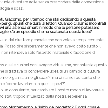
 vuole diventare agile senza prescindere dalla connessione
logia e spazi.
doti, Giacomo, per il tempo che stai dedicando a questa
e per gli spunti che darai ai lettori. Quando ci siamo incontrati
levi una azienda smart in modo che le persone potessero
agile, c’è un episodio che ha scatenato questa idea?
rrivato dal direttore generale che non voleva semplicemente
nda. Posso dire sinceramente che non avevo colto subito il
i non intendeva solo l’aspetto materiale o l’adozione di
s o sale riunioni con lavagne virtuali ma, nonostante questo
e si trattava di condividere l’idea di un cambio di cultura.
come organizziamo gli spazi?’ ma ci siamo resi conto che
a ‘come lavoriamo in questi spazi?’.
 un consulente, per cambiare il nostro modo di lavorare e
stati troppo influenzati dalla nostra esperienza.
omo Montemagno, all’inizio del progetto? E oggi, cosa è