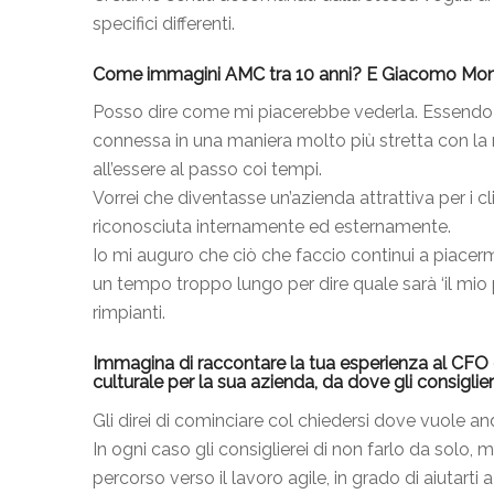
specifici differenti.
Come immagini AMC tra 10 anni? E Giacomo M
Posso dire come mi piacerebbe vederla. Essendo u
connessa in una maniera molto più stretta con la r
all’essere al passo coi tempi.
Vorrei che diventasse un’azienda attrattiva per i c
riconosciuta internamente ed esternamente.
Io mi auguro che ciò che faccio continui a piacerm
un tempo troppo lungo per dire quale sarà ‘il m
rimpianti.
Immagina di raccontare la tua esperienza al CFO d
culturale per la sua azienda, da dove gli consiglie
Gli direi di cominciare col chiedersi dove vuole a
In ogni caso gli consiglierei di non farlo da solo,
percorso verso il lavoro agile, in grado di aiutarti 