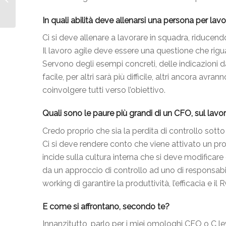
CANVAS
In quali abilità deve allenarsi una persona per la
Ci si deve allenare a lavorare in squadra, riducend
Il lavoro agile deve essere una questione che rig
Servono degli esempi concreti, delle indicazioni da
facile, per altri sarà più difficile, altri ancora 
coinvolgere tutti verso l’obiettivo.
Quali sono le paure più grandi di un CFO, sul lavo
Credo proprio che sia la perdita di controllo sotto v
Ci si deve rendere conto che viene attivato un pr
incide sulla cultura interna che si deve modifica
da un approccio di controllo ad uno di responsab
working di garantire la produttività, l’efficacia e il 
E come si affrontano, secondo te?
Innanzitutto, parlo per i miei omologhi CFO o C le