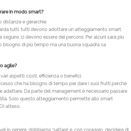
vorare in modo smart?
o distanze e gerarchie.
uarda tutti, tutti devono adottare un atteggiamento smart.
 seguire, ci devono essere dei percorsi. Per alcuni sarà più
avranno bisogno di più tempo ma una buona squadra sa
ro agile?
ari aspetti: costi, efficienza o benefici.
ocesso che ha bisogno di tempo per dare i suoi frutti perché
re e adattare. Da parte del management è necessario passare
ilità. Solo questo atteggiamento permette allo smart
ROI atteso.
vel in genere, dobbiamo ‘saltare’ e, con coraggio, decidere di