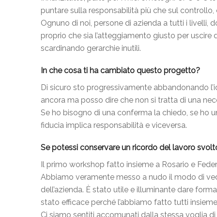
puntare sulla responsabilità più che sul controllo
Ognuno di noi, persone di azienda a tutti i livelli,
proprio che sia l’atteggiamento giusto per uscire 
scardinando gerarchie inutili.
In che cosa ti ha cambiato questo progetto?
Di sicuro sto progressivamente abbandonando l’ide
ancora ma posso dire che non si tratta di una ne
Se ho bisogno di una conferma la chiedo, se ho u
fiducia implica responsabilità e viceversa.
Se potessi conservare un ricordo del lavoro svolto
Il primo workshop fatto insieme a Rosario e Federi
Abbiamo veramente messo a nudo il modo di vedere
dell’azienda. È stato utile e illuminante dare forma
stato efficace perché l’abbiamo fatto tutti insieme
Ci siamo sentiti accomunati dalla stessa voglia di