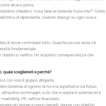
, come dicevo prima.
 dobbiamo chiederci: “cosa farei se l’azienda fosse mia?”. Credo
dall’ottica di dipendente, creando dialogo su ogni cosa e
a di dover controllare tutto. Qualche piccola ansia c’è
cessità fondamentale.
n dubbio lo verifico. Ho acquisito consapevolezza che
, quale sceglieresti e perché?
co con solo il gruppo dirigente.
 l’azienda di ognuno di noi e le aspettative sul futuro
, attraverso le immagini, a ciò che si respira in azienda ed è
: marketing, HR, settore finanziario.
 essere più leggeri e meno pesanti, seppur con obiettivi