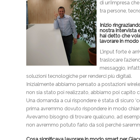
di un’impresa che
tra persone, tecno
Inizio ringrazian
nostra intervista 
hai detto che vo
lavorare in modo 
L’input forte è a
traslocare l’azie
messaggio, infatt
soluzioni tecnologiche per renderci più digitali.
Inizialmente abbiamo pensato a postazioni wireles
non sia stato poi realizzato, abbiamo poi capito ch
Una domanda a cui rispondere è stata di sicuro ‘
prima avremmo dovuto rispondere in modo chiaro 
Avevamo bisogno di trovare qualcuno, ad esempio
non avremmo potuto farlo da soli perché saremmo 
Cosa significava lavorare in modo smart per Giac