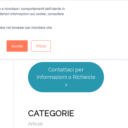
o e ricordare i comportamenti dell'utente in
dies
Cosa facciamo
Blog
Newsletter
Contatti
ulteriori informazioni sui cookie, consultare
ookie nel browser per ricordare che
Accetta
Rifiuta
Contattaci per
Informazioni o Richieste
>
CATEGORIE
Articoli