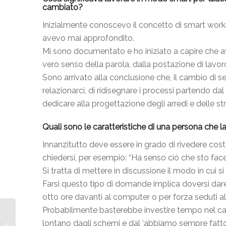
cambiato?
Inizialmente conoscevo il concetto di smart worki
avevo mai approfondito.
Mi sono documentato e ho iniziato a capire che a
vero senso della parola, dalla postazione di lavor
Sono arrivato alla conclusione che, il cambio di s
relazionarci, di ridisegnare i processi partendo da
dedicare alla progettazione degli arredi e delle st
Quali sono le caratteristiche di una persona che 
Innanzitutto deve essere in grado di rivedere cos
chiedersi, per esempio: “Ha senso ciò che sto f
Si tratta di mettere in discussione il modo in cui si
Farsi questo tipo di domande implica doversi dare d
otto ore davanti al computer o per forza seduti all
Probabilmente basterebbe investire tempo nel ca
SMART WORKING
lontano dagli schemi e dal ‘abbiamo sempre fatto 